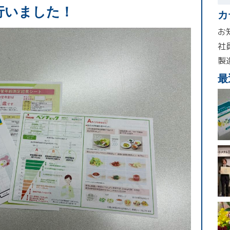
行いました！
カ
お
社
製
最