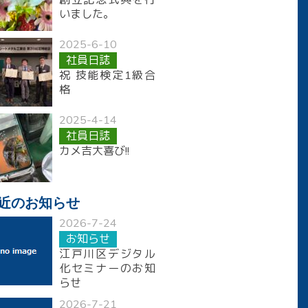
創立記念式典を行
いました。
2025-6-10
社員日誌
祝 技能検定1級合
格
2025-4-14
社員日誌
カメ吉大喜び!!
近のお知らせ
2026-7-24
お知らせ
江戸川区デジタル
化セミナーのお知
らせ
2026-7-21