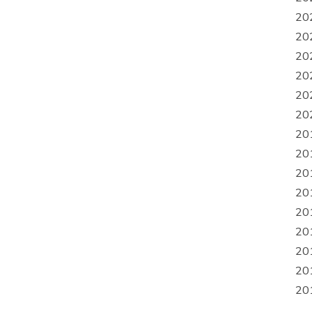
20
20
20
20
20
20
20
20
20
20
20
20
20
20
20