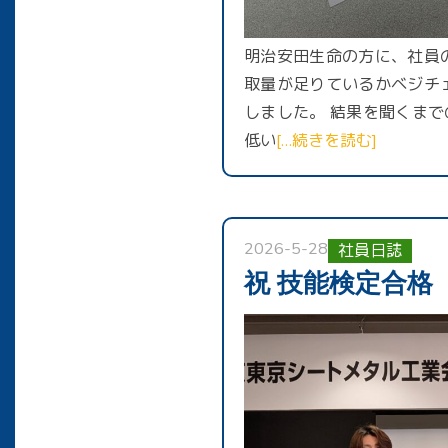
明治安田生命の方に、社員
取量が足りているかベジチ
しました。 結果を聞くま
低い
[…続きを読む]
2026-5-28
社員日誌
祝 技能検定合格