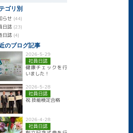
テゴリ別
知らせ
(44)
員日誌
(23)
造日誌
(4)
近のブログ記事
2026-5-29
社員日誌
健康チェックを行
いました！
2026-5-28
社員日誌
祝 技能検定合格
2026-4-28
社員日誌