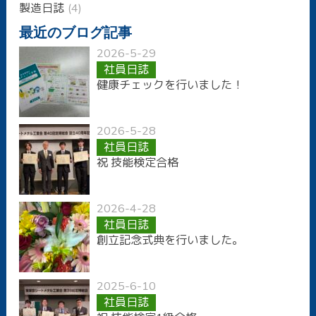
製造日誌
(4)
最近のブログ記事
2026-5-29
社員日誌
健康チェックを行いました！
2026-5-28
社員日誌
祝 技能検定合格
2026-4-28
社員日誌
創立記念式典を行いました。
2025-6-10
社員日誌