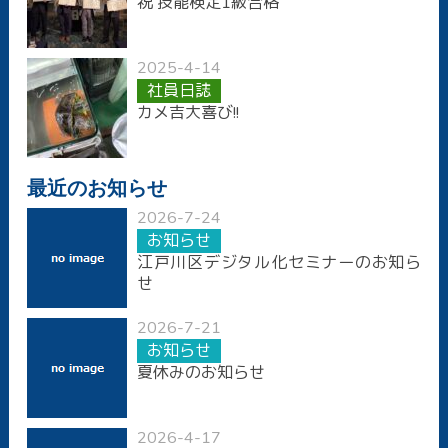
祝 技能検定1級合格
2025-4-14
社員日誌
カメ吉大喜び!!
最近のお知らせ
2026-7-24
お知らせ
江戸川区デジタル化セミナーのお知ら
せ
2026-7-21
お知らせ
夏休みのお知らせ
2026-4-17